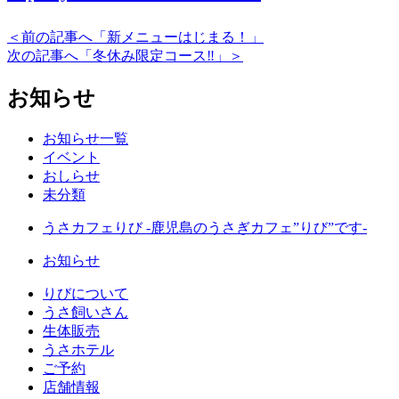
＜前の記事へ「新メニューはじまる！」
次の記事へ「冬休み限定コース‼️」＞
お知らせ
お知らせ一覧
イベント
おしらせ
未分類
うさカフェりび -鹿児島のうさぎカフェ”りび”です-
お知らせ
りびについて
うさ飼いさん
生体販売
うさホテル
ご予約
店舗情報