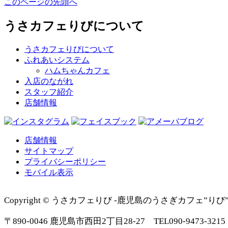
このページの先頭へ
うさカフェりびについて
うさカフェりびについて
ふれあいシステム
ハムちゃんカフェ
入店のながれ
スタッフ紹介
店舗情報
店舗情報
サイトマップ
プライバシーポリシー
モバイル表示
Copyright © うさカフェりび -鹿児島のうさぎカフェ”りび”です- Al
〒890-0046 鹿児島市西田2丁目28-27 TEL090-9473-3215