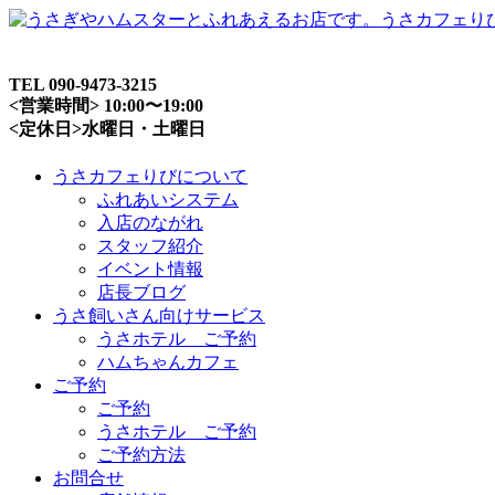
TEL 090-9473-3215
<営業時間> 10:00〜19:00
<定休日>水曜日・土曜日
うさカフェりびについて
ふれあいシステム
入店のながれ
スタッフ紹介
イベント情報
店長ブログ
うさ飼いさん向けサービス
うさホテル ご予約
ハムちゃんカフェ
ご予約
ご予約
うさホテル ご予約
ご予約方法
お問合せ