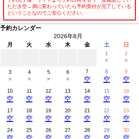
ただき空→満に変わっていたら予約受付が完了している
ということなのでご安心ください。
予約カレンダー
2026年8月
月
火
水
木
金
土
日
1
2
×
×
7
8
9
3
4
5
6
×
×
×
×
空
空
空
10
11
12
13
14
15
16
空
空
空
空
空
空
空
17
18
19
20
21
22
23
空
空
空
空
空
空
空
24
25
26
27
28
29
30
空
空
空
空
空
空
空