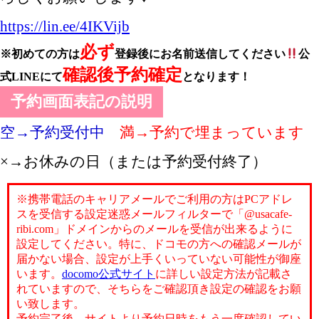
https://lin.ee/4IKVijb
必ず
※初めての方は
登録後にお名前送信してください
公
確認後予約確定
式LINEにて
となります！
予約画面表記の説明
空→予約受付中
満→予約で埋まっています
×→お休みの日（または予約受付終了）
※携帯電話のキャリアメールでご利用の方はPCアドレ
スを受信する設定迷惑メールフィルターで「@usacafe-
ribi.com」ドメインからのメールを受信が出来るように
設定してください。特に、ドコモの方への確認メールが
届かない場合、設定が上手くいっていない可能性が御座
います。
docomo公式サイト
に詳しい設定方法が記載さ
れていますので、そちらをご確認頂き設定の確認をお願
い致します。
予約完了後、サイトより予約日時をもう一度確認してい