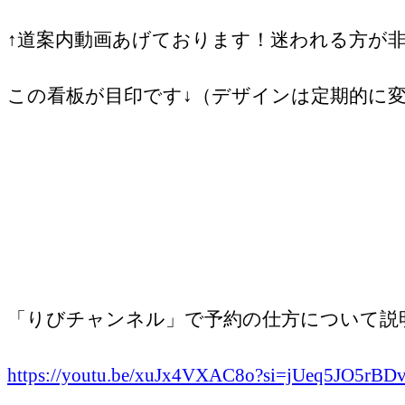
↑道案内動画あげております！迷われる方が非常
この看板が目印です↓（デザインは定期的に
「りびチャンネル」で予約の仕方について説明
https://youtu.be/xuJx4VXAC8o?si=jUeq5JO5rBD