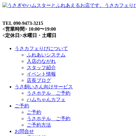
TEL 090-9473-3215
<営業時間> 10:00〜19:00
<定休日>水曜日・土曜日
うさカフェりびについて
ふれあいシステム
入店のながれ
スタッフ紹介
イベント情報
店長ブログ
うさ飼いさん向けサービス
うさホテル ご予約
ハムちゃんカフェ
ご予約
ご予約
うさホテル ご予約
ご予約方法
お問合せ