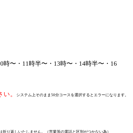
〜・11時半〜・13時〜・14時半〜・16
さい。
システム
上そのまま50分コースを選択するとエラーになります。
は折り返しいたしません。（営業等の電話と区別がつかない為）