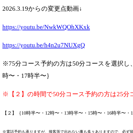
2026.3.19からの変更点動画↓
https://youtu.be/NwkWQOhXKxk
https://youtu.be/h4n2u7NUXgQ
※75分コース予約の方は50分コースを選択し、
時〜・17時半〜｝
※【２】の時間で50分コース予約の方は25
【２】｛10時半〜・12時〜・13時半〜・15時〜・16時半〜・
※電話予約も承りますが、接客等で出れない事も多々ありますので、必ず