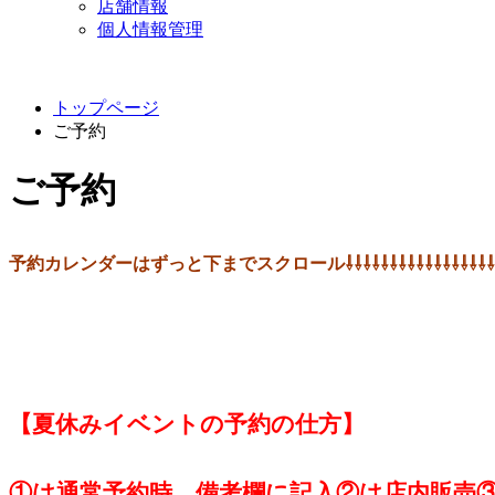
店舗情報
個人情報管理
トップページ
ご予約
ご予約
予約カレンダーはずっと下までスクロール⇩⇩⇩⇩⇩⇩⇩⇩⇩⇩⇩⇩⇩⇩⇩⇩⇩
【夏休みイベントの予約の仕方】
①は通常予約時、備考欄に記入②は店内販売③