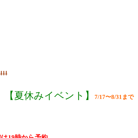
⇩⇩⇩
【夏休みイベント】
7/17〜8/31まで
は19時から予約