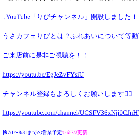
↓YouTube「りびチャンネル」開設しました！
うさカフェりびとは？ふれあいについて等動
ご来店前に是非ご視聴を！！
https://youtu.be/EgJeZvFYsiU
チャンネル登録もよろしくお願いします🙇‍♀️
https://youtube.com/channel/UCSFV36xNji0CJ
🎏7/1〜8/31までの営業予定
✨※7/2
更新