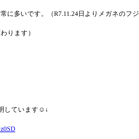
に多いです。（R7.11.24日よりメガネの
変わります）
しています☺️↓
vz0SD