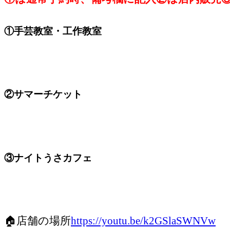
①手芸教室・工作教室
②サマーチケット
③ナイトうさカフェ
🏠店舗の場所
https://youtu.be/k2GSlaSWNVw