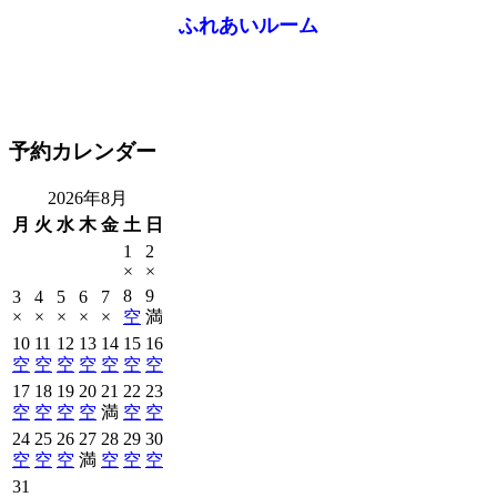
ふれあいルーム
予約カレンダー
2026年8月
月
火
水
木
金
土
日
1
2
×
×
8
9
3
4
5
6
7
×
×
×
×
×
空
満
10
11
12
13
14
15
16
空
空
空
空
空
空
空
17
18
19
20
21
22
23
空
空
空
空
満
空
空
24
25
26
27
28
29
30
空
空
空
満
空
空
空
31