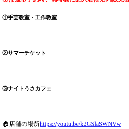
①手芸教室・工作教室
②サマーチケット
③ナイトうさカフェ
🏠店舗の場所
https://youtu.be/k2GSlaSWNVw