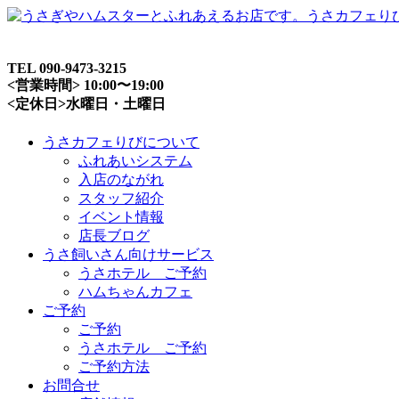
TEL 090-9473-3215
<営業時間> 10:00〜19:00
<定休日>水曜日・土曜日
うさカフェりびについて
ふれあいシステム
入店のながれ
スタッフ紹介
イベント情報
店長ブログ
うさ飼いさん向けサービス
うさホテル ご予約
ハムちゃんカフェ
ご予約
ご予約
うさホテル ご予約
ご予約方法
お問合せ