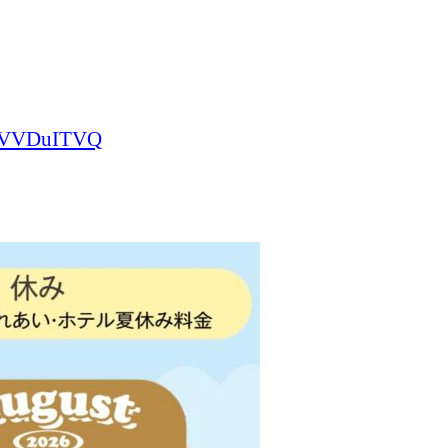
nHVVDuITVQ