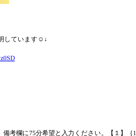
しています☺️↓
vz0SD
備考欄に75分希望と入力ください。【１】｛10時