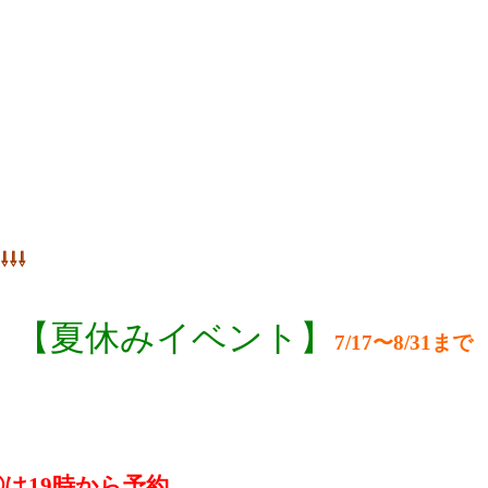
⇩⇩⇩
【夏休みイベント】
7/17〜8/31まで
は19時から予約