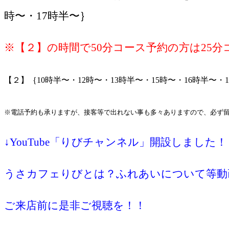
時〜・17時半〜｝
※【２】の時間で50分コース予約の方は25
【２】｛10時半〜・12時〜・13時半〜・15時〜・16時半〜・
※電話予約も承りますが、接客等で出れない事も多々ありますので、必ず
↓YouTube「りびチャンネル」開設しました！
うさカフェりびとは？ふれあいについて等動
ご来店前に是非ご視聴を！！