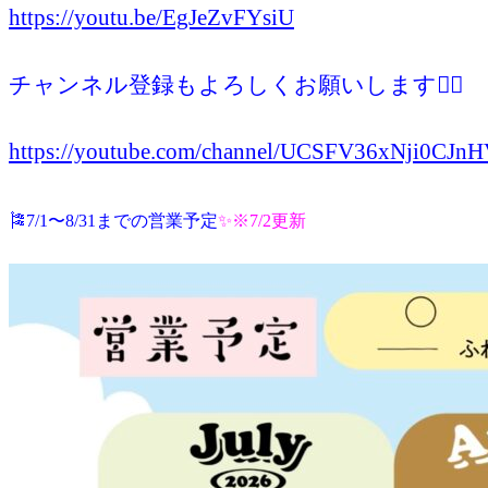
https://youtu.be/EgJeZvFYsiU
チャンネル登録もよろしくお願いします🙇‍♀️
https://youtube.com/channel/UCSFV36xNji0CJ
🎏7/1〜8/31までの営業予定
✨※7/2
更新