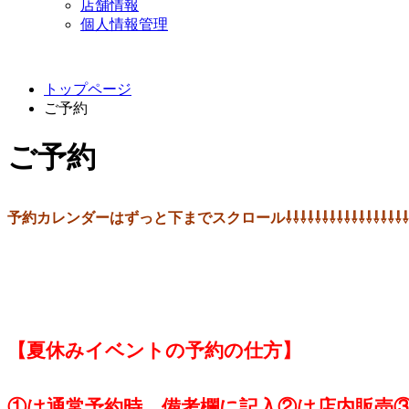
店舗情報
個人情報管理
トップページ
ご予約
ご予約
予約カレンダーはずっと下までスクロール⇩⇩⇩⇩⇩⇩⇩⇩⇩⇩⇩⇩⇩⇩⇩⇩⇩
【夏休みイベントの予約の仕方】
①は通常予約時、備考欄に記入②は店内販売③